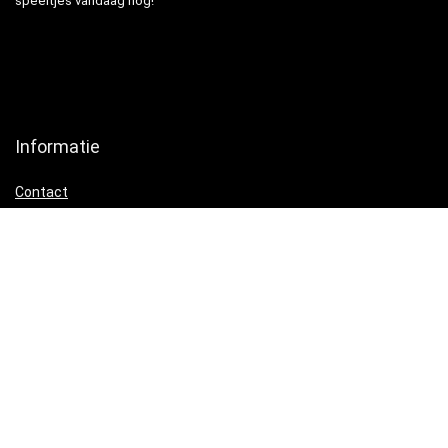
speeltjes vandaag nog!
Informatie
Contact
Klantenservice
Over ons
Onze webshops
Vacature
Blogs
Privacybeleid
Adverteren
Contact