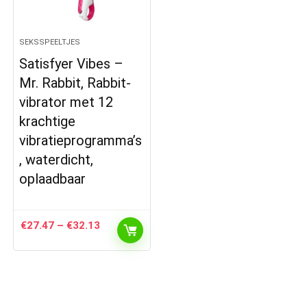
SEKSSPEELTJES
Satisfyer Vibes –
Mr. Rabbit, Rabbit-
vibrator met 12
krachtige
vibratieprogramma’s
, waterdicht,
oplaadbaar
Prijsklasse:
€
27.47
–
€
32.13
€27.47
tot
€32.13