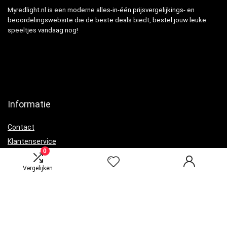
Myredlight.nl is een moderne alles-in-één prijsvergelijkings- en
beoordelingswebsite die de beste deals biedt, bestel jouw leuke
speeltjes vandaag nog!
Informatie
Contact
Klantenservice
0
Over ons
Vergelijken
Onze webshops
Vacature
Blogs
Privacybeleid
Adverteren