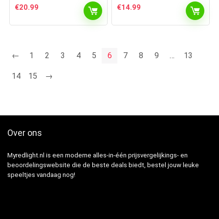
€
20.99
€
14.99
←
1
2
3
4
5
6
7
8
9
…
13
14
15
→
Over ons
Myredlight.nl is een moderne alles-in-één prijsvergelijkings- en
beoordelingswebsite die de beste deals biedt, bestel jouw leuke
speeltjes vandaag nog!