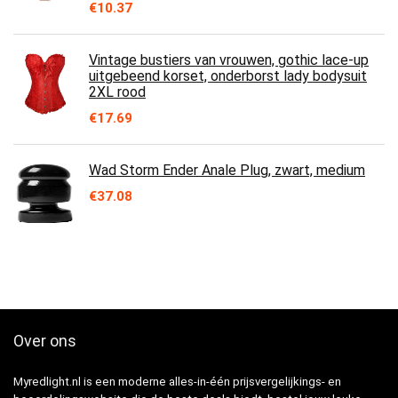
€
10.37
Vintage bustiers van vrouwen, gothic lace-up
uitgebeend korset, onderborst lady bodysuit
2XL rood
€
17.69
Wad Storm Ender Anale Plug, zwart, medium
€
37.08
Over ons
Myredlight.nl is een moderne alles-in-één prijsvergelijkings- en