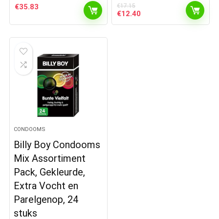
€
35.83
€
17.15
Oorspronkelijke
Huidige
€
12.40
prijs
prijs
was:
is:
€17.15.
€12.40.
CONDOOMS
Billy Boy Condooms
Mix Assortiment
Pack, Gekleurde,
Extra Vocht en
Parelgenop, 24
stuks