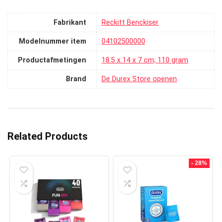
Fabrikant
‎Reckitt Benckiser
Modelnummer item
‎04102500000
Productafmetingen
‎18.5 x 14 x 7 cm; 110 gram
Brand
De Durex Store openen
Related Products
- 28%