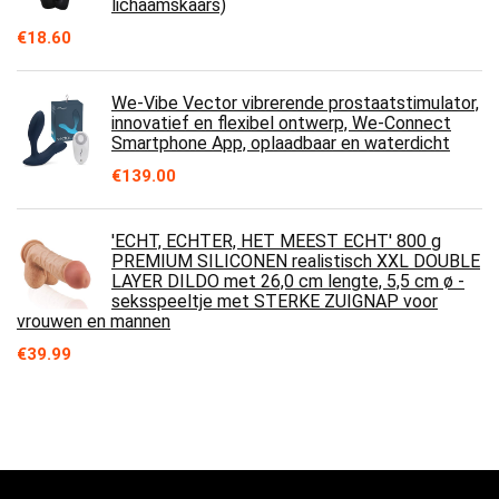
lichaamskaars)
€
18.60
We-Vibe Vector vibrerende prostaatstimulator,
innovatief en flexibel ontwerp, We-Connect
Smartphone App, oplaadbaar en waterdicht
€
139.00
'ECHT, ECHTER, HET MEEST ECHT' 800 g
PREMIUM SILICONEN realistisch XXL DOUBLE
LAYER DILDO met 26,0 cm lengte, 5,5 cm ø -
seksspeeltje met STERKE ZUIGNAP voor
vrouwen en mannen
€
39.99