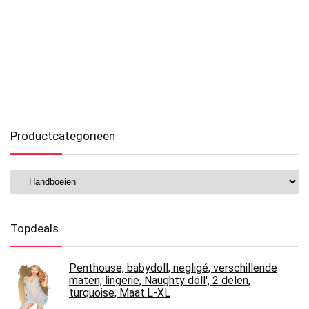
Productcategorieën
Topdeals
Penthouse, babydoll, negligé, verschillende
maten, lingerie, Naughty doll', 2 delen,
turquoise, Maat:L-XL