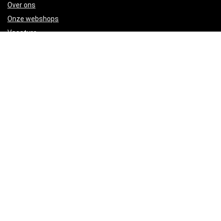
Over ons
Onze webshops
Vacature
Blogs
Privacybeleid
Adverteren
Contact
myredlight.nl
Postadres: Lakenvelder 3 5507KV Veldhoven Nederland
KVK: 88360687
E-mail:
info@myredlight.nl