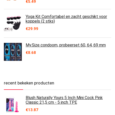
€
5.49
Yoga Kit Comfortabel en zacht geschikt voor
koppels (2 stks)
€
29.99
My.Size condoom, probeerset 60, 64, 69 mm
€
8.68
recent bekeken producten
Blush Naturally Yours 5 Inch Mini Cock Pink
Classic 21,5 cm - 5 inch TPE
€
13.87