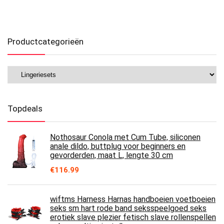
Productcategorieën
Topdeals
Nothosaur Conola met Cum Tube, siliconen
anale dildo, buttplug voor beginners en
gevorderden, maat L, lengte 30 cm
€
116.99
wiftms Harness Harnas handboeien voetboeien
seks sm hart rode band seksspeelgoed seks
erotiek slave plezier fetisch slave rollenspellen