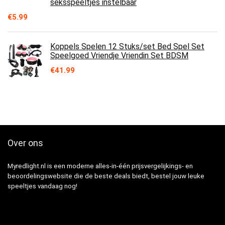
seksspeeltjes instelbaar
€
5.99
Koppels Spelen 12 Stuks/set Bed Spel Set
Speelgoed Vriendje Vriendin Set BDSM
€
41.99
Over ons
Myredlight.nl is een moderne alles-in-één prijsvergelijkings- en
beoordelingswebsite die de beste deals biedt, bestel jouw leuke
speeltjes vandaag nog!