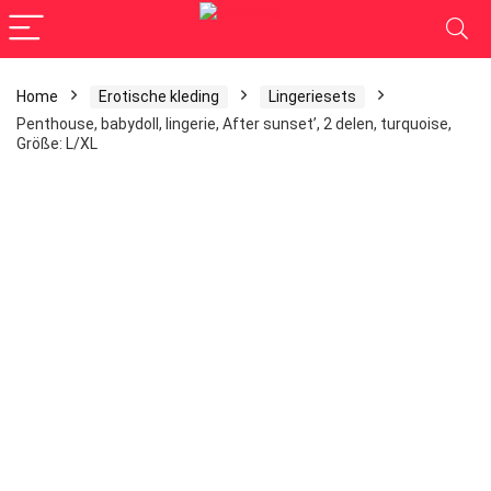
Home
Erotische kleding
Lingeriesets
Penthouse, babydoll, lingerie, After sunset’, 2 delen, turquoise,
Größe: L/XL