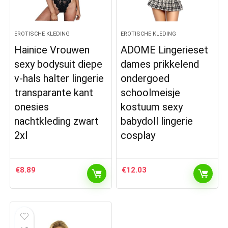
EROTISCHE KLEDING
EROTISCHE KLEDING
Hainice Vrouwen
ADOME Lingerieset
sexy bodysuit diepe
dames prikkelend
v-hals halter lingerie
ondergoed
transparante kant
schoolmeisje
onesies
kostuum sexy
nachtkleding zwart
babydoll lingerie
2xl
cosplay
€
8.89
€
12.03