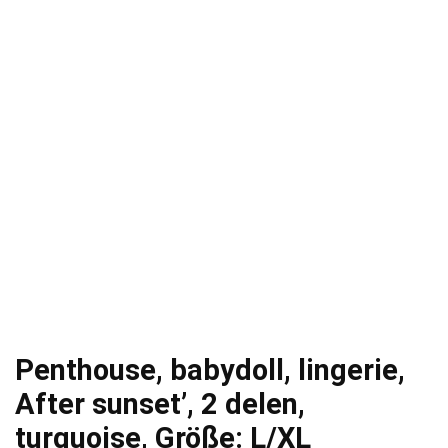
Penthouse, babydoll, lingerie,
After sunset’, 2 delen,
turquoise, Größe: L/XL