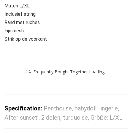
Maten L/XL
Inclusief string
Rand met ruches
Fijn mesh
Strik op de voorkant
Frequently Bought Together Loading...
Specification:
Penthouse, babydoll, lingerie,
After sunset’, 2 delen, turquoise, Größe: L/XL