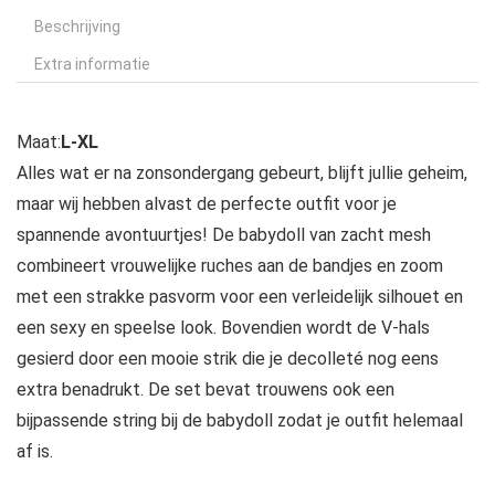
Beschrijving
Extra informatie
Maat:
L-XL
Alles wat er na zonsondergang gebeurt, blijft jullie geheim,
maar wij hebben alvast de perfecte outfit voor je
spannende avontuurtjes! De babydoll van zacht mesh
combineert vrouwelijke ruches aan de bandjes en zoom
met een strakke pasvorm voor een verleidelijk silhouet en
een sexy en speelse look. Bovendien wordt de V-hals
gesierd door een mooie strik die je decolleté nog eens
extra benadrukt. De set bevat trouwens ook een
bijpassende string bij de babydoll zodat je outfit helemaal
af is.