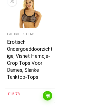
EROTISCHE KLEDING
Erotisch
Ondergoeddoorzicht
ige, Visnet Hemdje-
Crop Tops Voor
Dames, Slanke
Tanktop-Tops
€
12.73