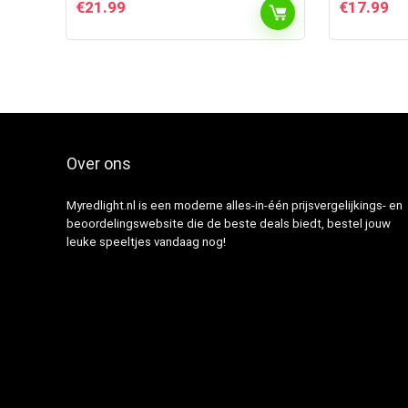
€
21.99
€
17.99
Over ons
Myredlight.nl is een moderne alles-in-één prijsvergelijkings- en
beoordelingswebsite die de beste deals biedt, bestel jouw
leuke speeltjes vandaag nog!