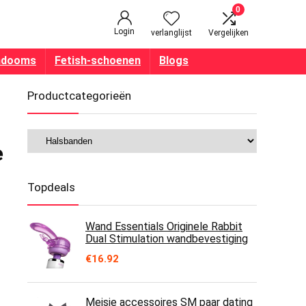
0
Login
verlanglijst
Vergelijken
ndooms
Fetish-schoenen
Blogs
Productcategorieën
e
Topdeals
Wand Essentials Originele Rabbit
Dual Stimulation wandbevestiging
€
16.92
Meisje accessoires SM paar dating