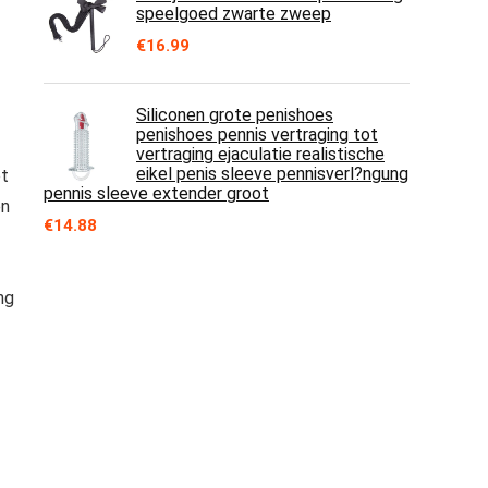
speelgoed zwarte zweep
€
16.99
Siliconen grote penishoes
penishoes pennis vertraging tot
vertraging ejaculatie realistische
eikel penis sleeve pennisverl?ngung
et
pennis sleeve extender groot
en
€
14.88
ng