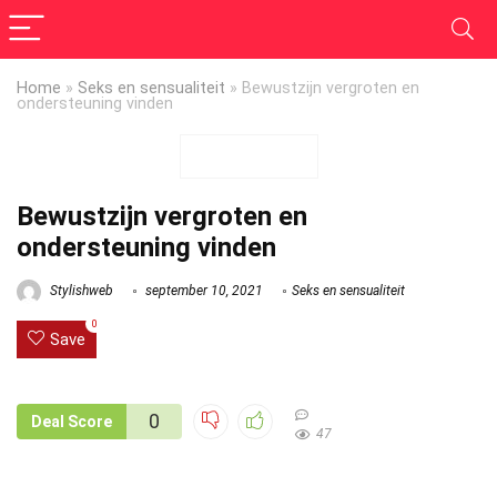
Home
»
Seks en sensualiteit
»
Bewustzijn vergroten en
ondersteuning vinden
Bewustzijn vergroten en
ondersteuning vinden
Stylishweb
september 10, 2021
Seks en sensualiteit
0
Save
0
Deal Score
47