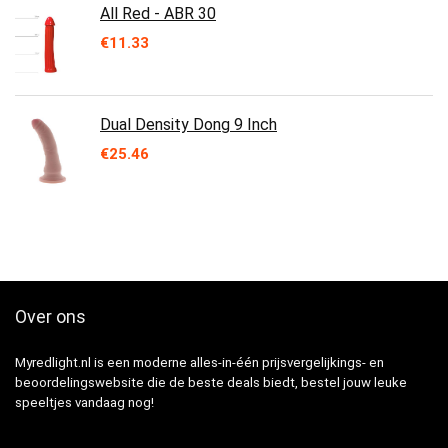
All Red - ABR 30
€
11.33
Dual Density Dong 9 Inch
€
25.46
Over ons
Myredlight.nl is een moderne alles-in-één prijsvergelijkings- en
beoordelingswebsite die de beste deals biedt, bestel jouw leuke
speeltjes vandaag nog!