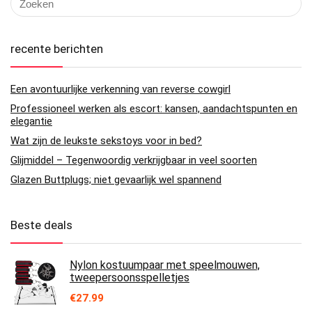
recente berichten
Een avontuurlijke verkenning van reverse cowgirl
Professioneel werken als escort: kansen, aandachtspunten en
elegantie
Wat zijn de leukste sekstoys voor in bed?
Glijmiddel – Tegenwoordig verkrijgbaar in veel soorten
Glazen Buttplugs; niet gevaarlijk wel spannend
Beste deals
Nylon kostuumpaar met speelmouwen,
tweepersoonsspelletjes
€
27.99