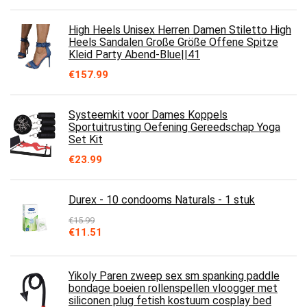
High Heels Unisex Herren Damen Stiletto High
Heels Sandalen Große Größe Offene Spitze
Kleid Party Abend-Blue||41
€
157.99
Systeemkit voor Dames Koppels
Sportuitrusting Oefening Gereedschap Yoga
Set Kit
€
23.99
Durex - 10 condooms Naturals - 1 stuk
€
15.99
Oorspronkelijke
Huidige
€
11.51
prijs
prijs
was:
is:
€15.99.
€11.51.
Yikoly Paren zweep sex sm spanking paddle
bondage boeien rollenspellen vloogger met
siliconen plug fetish kostuum cosplay bed